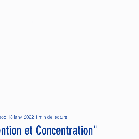
il
La Psychopédagogie Positive
Les séances indiviudelles
Aut
gog
18 janv. 2022
1 min de lecture
ention et Concentration"