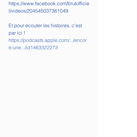
https://www.facebook.com/brutofficie
l/videos/204545037361049
Et pour écouter les histoires, c'est 
par ici !
https://podcasts.apple.com/.../encor
e-une.../id1463322273